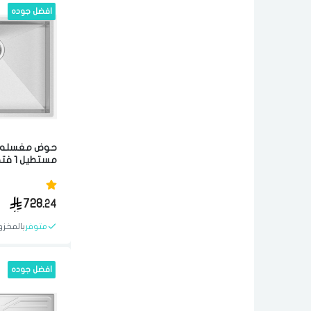
افضل جوده
حوض مغسله 
سم مصنوع من 
الجوده ستيل ب
728.
24
متوفر
بالمخزو
افضل جوده