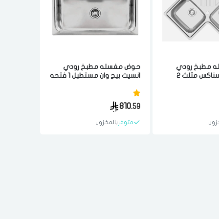
 مطبخ رودي
حوض مغسله مطبخ رودي
انسيت كي سناكس مثلث 2
انسيت بيج وان مستطيل 1 فتحه
فتحه 83x83 سم مصنوع من
51x86 سم مصنوع من مواد
الجوده ستيل
عاليه الجوده ستيل برتغالي
810.
59
زون
متوفر
بالمخزون