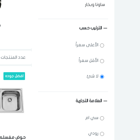
ساونا وبخار
ح
الترتيب حسب
الأعلى سعراً
عدد المنتجات ال
الأقل سعراً
لا شئ
افضل جوده
العلامة التجارية
سي ام
رودي
حوض مغسله 