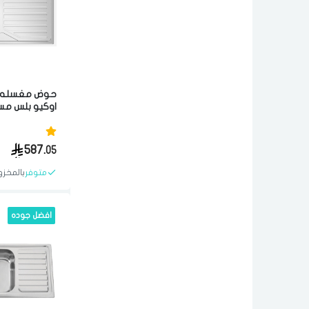
حوض مغسله 
50x100 
عاليه الجوده 
587.
05
متوفر
بالمخزو
افضل جوده