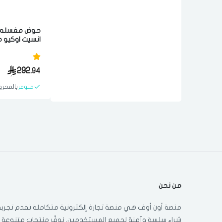
حوض مغسله 
50x116 س
عاليه الجوده 
292.
94
متوفر
بالمخزو
من نحن
منصة أون أوف هي منصة تجارة إلكترونية متكاملة تقدم تجربة
شراء سلسة وآمنة لجميع المستخدمين. نوفّر منتجات متنوعة