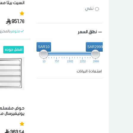
100
نقي
مواد عاليه ال
برتغالي
951.
76
متوفر
بالمخزو
نطاق السعر
SAR10
SAR2999
افضل جوده
10
757
1505
2252
2999
استعادة البيانات
حوض مغسله 
50x86 سم
عاليه الجوده 
363.
54