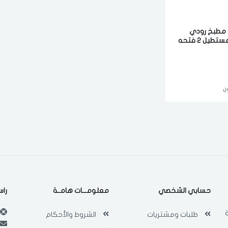
مطبخ رودي
انسيت اوكيو مستطيل 2 فتحه
م مصنوع من مواد
ستيل برتغالي
ن
حسابي الشخصي
معلومـــات هامــة
راس
طلبات ومشتريات
الشروط والأحكام