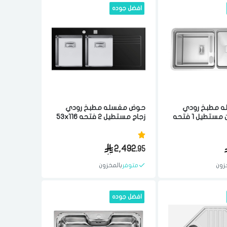
افضل جوده
 مطبخ رودي
حوض مغسله مطبخ رودي
سينك فيجين مستطيل 1 فتحه
زجاج مستطيل 2 فتحه 53x116
مع غطاء زجاج 40x52.5x110
سم مصنوع من مواد عاليه
ن مواد عاليه
الجوده ستيل اسود برتغالي
 برتغالي
2,492.
95
زون
متوفر
بالمخزون
افضل جوده