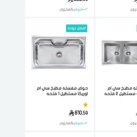
زون
متوفر
بالمخزون
افضل جوده
 مطبخ سي ام
حوض مغسله مطبخ سي ام
بينتو كواترو مستطيل 2 فتحه
اوريكا مستطيل 1 فتحه
19x50x1 سم مصنوع من
5.1x8.6x22 سم مصنوع من
الجوده ستيل ايطالي
مواد عاليه الجوده ستيل ايطالي
810.
59
زون
متوفر
بالمخزون