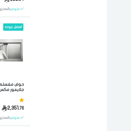
متوفر
بالمخزو
افضل جوده
حوض مغسله 
ف
مواد عاليه ال
2,351.
76
متوفر
بالمخزو