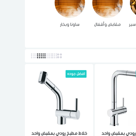
سير
مقابض وأقفال
ساونا وبخار
افضل جوده
رودي بمقبض واحد
خلاط مطبخ رودي بمقبض واحد