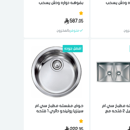
ه ودش يسحب
بفوهه دواره ودش يسحب
للخارج 5x14.2x31 سم مصنوع
للخارج 20.5x20.5x26.3 سم
يه الجوده ستيل
مصنوع من مواد عاليه الجوده
ستيل برتغالي
587.
05
زون
متوفر
بالمخزون
افضل جوده
 مطبخ سي ام
حوض مغسله مطبخ سي ام
فليو مستطيل 2 فتحه مع
سينزيا روتيندو دائري 1 فتحه
مصفاه 19x44x115 سم مصنوع
16x41x44 سم مصنوع من
يه الجوده ستيل
مواد عاليه الجوده ستيل ايطالي
222.
35