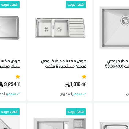
افضل جوده
افضل جوده
لقد قرأت ووافقت على
الشروط والاحكام
و
سياسة الاستخدام
.
مسح البيانات
فى حالة تغيير المدينة قد تفقد بعض او كل المنتجات التي تم اضافتها للسلة
مؤخرا
مطبخ رودي
حوض مغسله مطبخ رودي
حوض مغسله
مستطيل 1 فتحه 53.6x43.6
فيجين مستطيل 2 فتحه
مواد عاليه
50x116 سم مصنوع من مواد
رتغالي
عاليه الجوده ستيل برتغالي
سم مصنوع م
الجوده ستيل
3,234.
1,316.
11
46
ن
متوفر
بالمخزون
متوفر
بالمخ
افضل جوده
افضل جوده