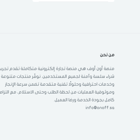
ديرما رولر سيستم
جاردن دي اولين
تريشوب
بيفرلي هيلز
من نحن
بيزلين
منصة أون أوف هي منصة تجارة إلكترونية متكاملة تقدم تجربة
شراء سلسة وآمنة لجميع المستخدمين. نوفّر منتجات متنوعة
ام بيوتي
وخدمات احترافية وحلولًا تقنية متقدمة تضمن سرعة الإنجاز
وموثوقية العمليات من لحظة الطلب وحتى الاستلام، مع التزام
غير محدده
كامل بجودة الخدمة ورضا العميل.
info@onoff.sa