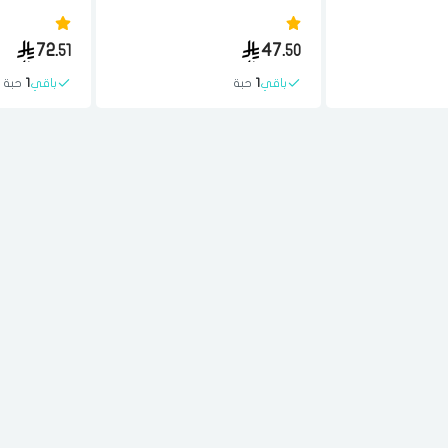
بيج
اسود
اختر المدينة
72.
47.
51
50
تذكرنى
باقي
1
حبة
باقي
1
حبة
اختر المدينة
لقد قرأت ووافقت على
الشروط والاحكام
و
سياسة الاستخدام
.
مسح البيانات
فى حالة تغيير المدينة قد تفقد بعض او كل المنتجات التي تم اضافتها للسلة
مؤخرا