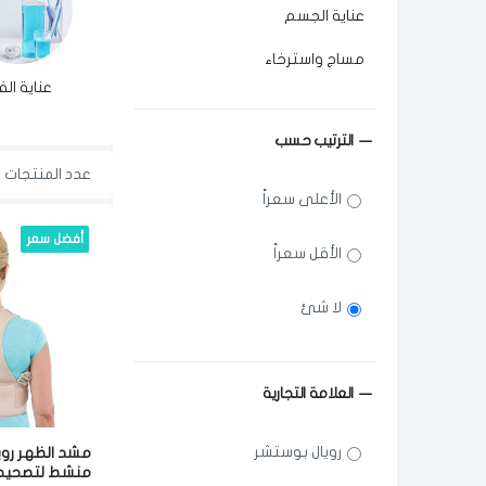
عناية الجسم
مساج واسترخاء
عناية ال
الترتيب حسب
عدد المنتجات ا
الأعلى سعراً
أفضل سعر
الأقل سعراً
لا شئ
العلامة التجارية
رويال بوستشر
مشد الظهر روي
منشط لتصحيح 